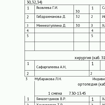
30,32,34)
1
Яковлева Г.И.
1
С
30
2
Габдрахманова Д.
32
2
И
Миннеатуллина Д.
30
З
Х
З
4
4
5
5
хирургия (каб. 31
1
1
Сафаргалеева А.Н,
2
2
3
Мубаракова Л.Н.
Индиви
ортопедия (каб
1 смена
7.30-13.45
1
Гимазетдинов В.Р.
1
Х
Хантимиров Т.Р.
И