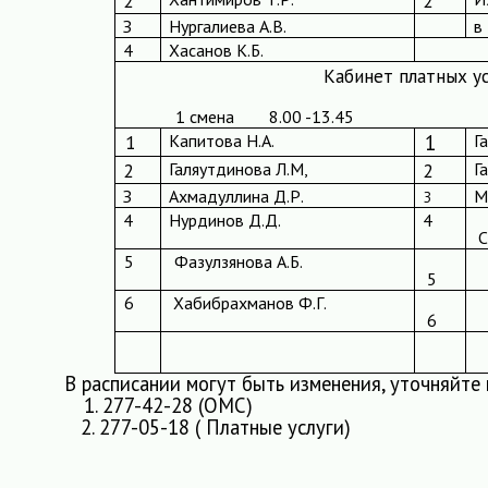
2
2
З
Нургалиева А.В.
в
4
Хасанов К.Б.
Кабинет платных ус
1 смена
8.00 -13.45
1
Капитова Н.А.
1
Г
2
Галяутдинова Л.М,
2
Г
З
Ахмадуллина Д.Р.
М
З
4
Нурдинов Д.Д.
4
С
5
Фазулзянова А.Б.
5
6
Хабибрахманов Ф.Г.
6
В расписании могут быть изменения, уточняйте
1. 277-42-28 (ОМС)
2. 277-05-18 ( Платные услуги)